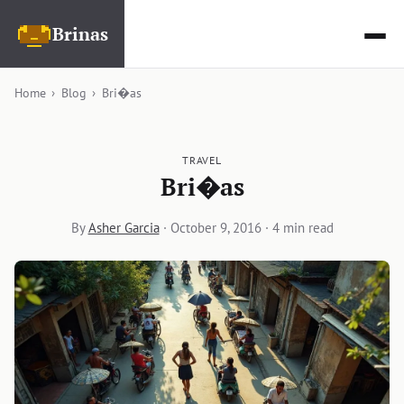
Brinas
Home
›
Blog
›
Bri�as
TRAVEL
Bri�as
By
Asher Garcia
·
October 9, 2016
· 4 min read