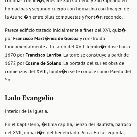
corintias con im�genes de San Cornelio y San Cipriano en
hornacinas y segundo cuerpo con hornacina con imagen de
la Asunci�n entre pilas compuestas y front�n redondo.
Parece edificio trazado inicialmente a fines del XVI, quiz�
por
Francisco Mart�nez de Goicoa
y construido
fundamentalmente a lo largo del XVII, termin�ndose hacia
1670 por
Francisco Larriba
. La torre se construye a partir de
1672 por
Cosme de Solano
. La portada del sur es obra de
comienzos del XVIII; tambi�n se le conoce como Puerta del
Sol.
Lado Evangelio
Interior de la Iglesia.
En el baptisterio, �ltima capilla, lienzo del Bautista, barroco
del XVII, donaci�n del beneficiado Perea. En la segunda,