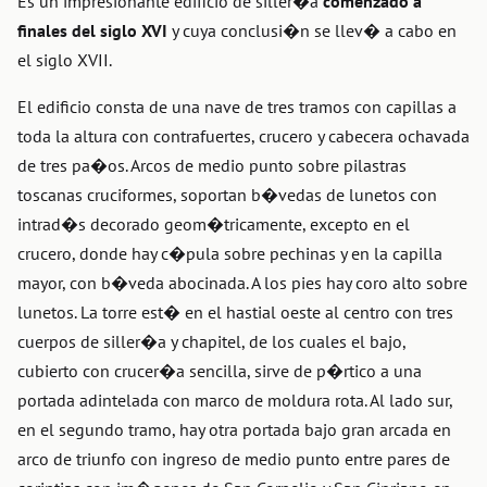
Es un impresionante edificio de siller�a
comenzado a
finales del siglo XVI
y cuya conclusi�n se llev� a cabo en
el siglo XVII.
El edificio consta de una nave de tres tramos con capillas a
toda la altura con contrafuertes, crucero y cabecera ochavada
de tres pa�os. Arcos de medio punto sobre pilastras
toscanas cruciformes, soportan b�vedas de lunetos con
intrad�s decorado geom�tricamente, excepto en el
crucero, donde hay c�pula sobre pechinas y en la capilla
mayor, con b�veda abocinada. A los pies hay coro alto sobre
lunetos. La torre est� en el hastial oeste al centro con tres
cuerpos de siller�a y chapitel, de los cuales el bajo,
cubierto con crucer�a sencilla, sirve de p�rtico a una
portada adintelada con marco de moldura rota. Al lado sur,
en el segundo tramo, hay otra portada bajo gran arcada en
arco de triunfo con ingreso de medio punto entre pares de